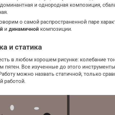
 доминантная и однородная композиция, сбала
ая.
оворим о самой распространенной паре характ
й 
и 
динамичной 
композиции.
а и статика
сть в любом хорошем рисунке: колебание тон
тм пятен. Все изученные до этого инструменты
Работу можно назвать статичной, только сравн
й работой.