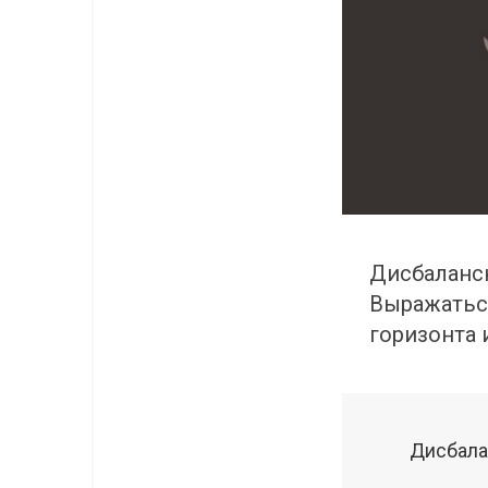
Дисбалансн
Выражаться
горизонта и
Дисбалан