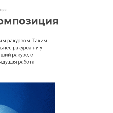
иция
композиция
м ракурсом. Таким 
нее ракурса ни у 
ий ракурс, с 
дущая работа 