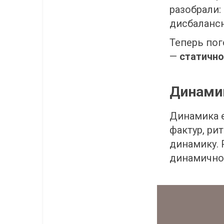
разобрали:
дисбалансн
Теперь пог
— 
статично
Динамик
Динамика е
фактур, ри
динамику. 
динамично