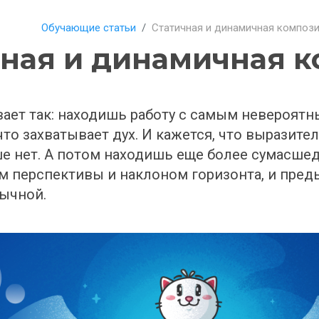
Обучающие статьи
Статичная и динамичная композ
чная и динамичная 
ает так: находишь работу с самым невероятны
то захватывает дух. И кажется, что выразитель
е нет. А потом находишь еще более сумасшедш
 перспективы и наклоном горизонта, и преды
ычной.