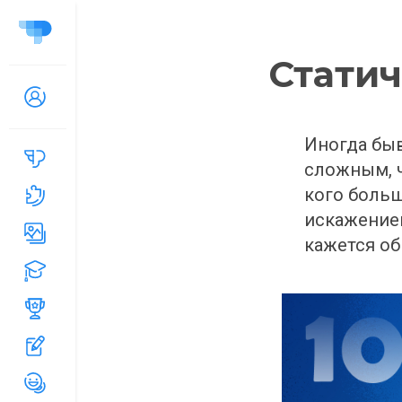
Стати
Иногда быв
сложным, ч
кого больш
искажением
кажется об