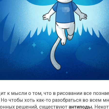
ит к мысли о том, что в рисовании все познае
 Но чтобы хоть как-то разобраться во всем мн
онных решений, существуют 
антиподы. 
Некот