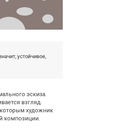
начит, устойчивое, 
ального эскиза. 
вается взгляд. 
 которым художник 
й композиции.