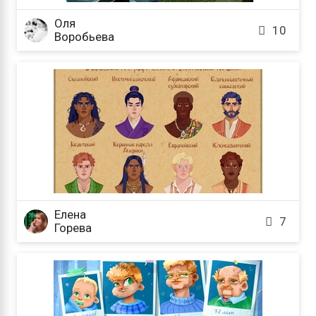
Оля

10
Воробьева
Елена

7
Горева