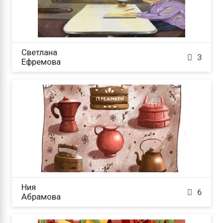
Светлана

3
Ефремова
Ния

6
Абрамова