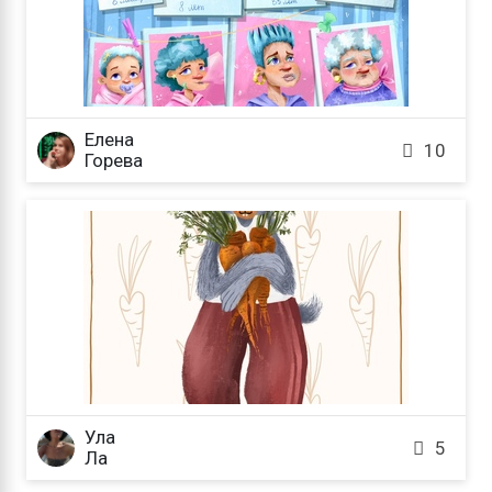
Елена

10
Горева
Ула

5
Ла