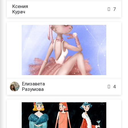
Ксения

7
Курач
Елизавета

4
Разумова