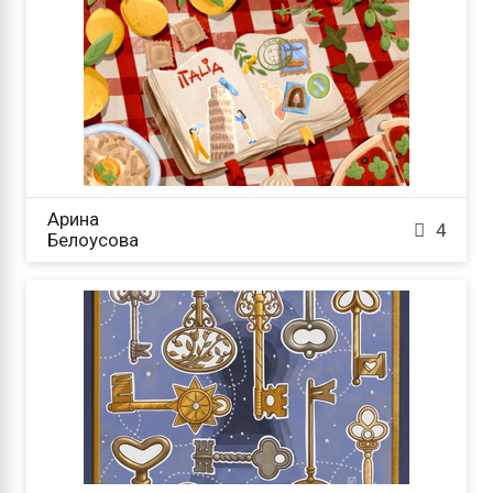
Арина

4
Белоусова