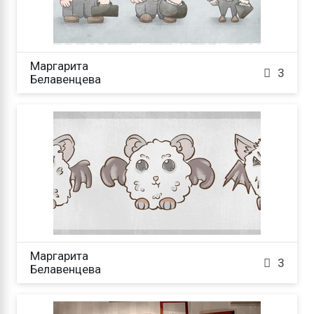
Маргарита

3
Белавенцева
Маргарита

3
Белавенцева