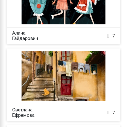
Алина

7
Гайдарович
Светлана

7
Ефремова