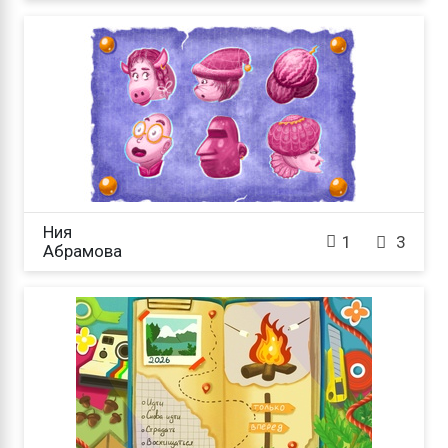
Ния

1
3
Абрамова