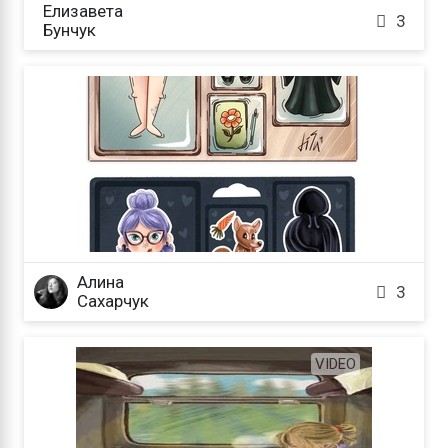
Елизавета

3
Бунчук
Алина

3
Сахарчук
VIDEO