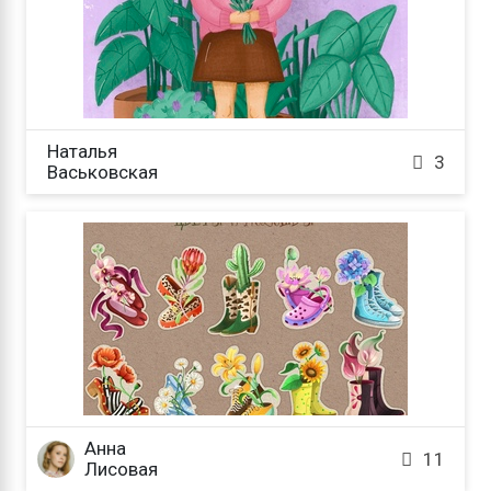
Наталья

3
Васьковская
Анна

11
Лисовая